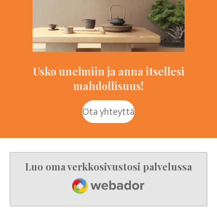
Usko unelmiin ja anna itsellesi
mahdollisuus!
Ota yhteyttä
Luo oma verkkosivustosi palvelussa
Webador