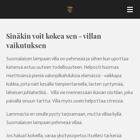
Siirry
pääsisältöön
Sinäkin voit kokea sen - villan
vaikutuksen
Suomalaisen lampaan villa on pehmeää ja siihen kun upottaa
kätensä astuu uuteen todellisuuteen. Helposti huomaa
miettivänsä pieniä valonpilkahduksia elämässä - vaikkapa
kukkia, joita näit kesällä tienpientareella, lasten syntymää,
läheisen juhlahetkiä... Villa vie mennessään ikävän olotilan, joka
päivällä sinuun tarttui. Villa myös usein helpottaa stressiä.
Lammasta en sinulle pysty tarjoamaan, mutta villaa kyllä.
Suomalaisen lampaan pehmeää villaa.
Jos haluat kokeilla, varaa yksityisopetus itsellesi tai kerää