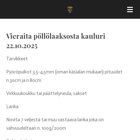
Siirry
pääsisältöön
Vieraita pöllölaaksosta kauluri
22.10.2025
Tarvikkeet
Pyöröpuikot 3,5-4,5mm (oman käsialan mukaan) pituudet
n.30cm ja n.80cm
Virkkuukoukku tai päättelyneula, sakset
Lanka
Novita 7 veljestä tai muu vastaava lanka joka on
vahvuudeltaan n. 100g/200m