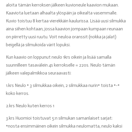
aloita tämän kerroksen jälkeen kuvioneule kaavion mukaan.
Kaaviota luetaan alhaalta ylöspäin ja oikealta vasemmalle.
Kuvio toistuu 8 kertaa vierekkäin kaulurissa. Lisää uusi silmukka
aina siihen kohtaan, jossa kaavion jompaan kumpaan reunaan
on piirretty uusi ruutu. Voit neuloa oranssit (nokka ja jalat)
beigellä ja silmukoida värit lopuksi.
Kun kaavio on loppunut neulo 1krs oikein ja lisää samalla
suunnilleen tasavälein 4s kerrokselle = 220s. Neulo tämän
jälkeen valepalmikkoa seuraavasti:
1.krs Neulo * 3 silmukkaa oikein, 2 silmukkaa nurin* toista *-*
koko kerros.
2.krs Neulo kuten kerros 1
3.krs Huomioi toistuvat 5:n silmukan samanlaiset sarjat:
*nosta ensimmäinen oikein silmukka neulomatta, neulo kaksi