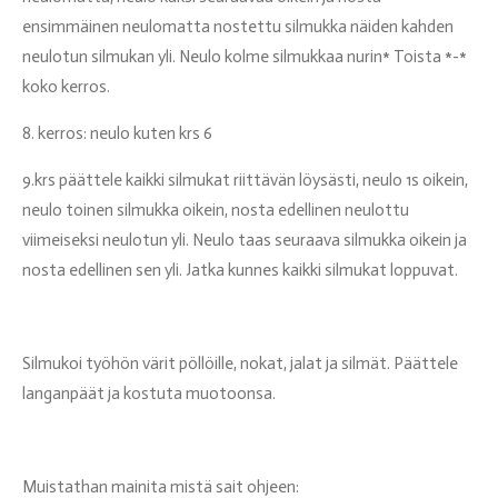
ensimmäinen neulomatta nostettu silmukka näiden kahden
neulotun silmukan yli. Neulo kolme silmukkaa nurin* Toista *-*
koko kerros.
8. kerros: neulo kuten krs 6
9.krs päättele kaikki silmukat riittävän löysästi, neulo 1s oikein,
neulo toinen silmukka oikein, nosta edellinen neulottu
viimeiseksi neulotun yli. Neulo taas seuraava silmukka oikein ja
nosta edellinen sen yli. Jatka kunnes kaikki silmukat loppuvat.
Silmukoi työhön värit pöllöille, nokat, jalat ja silmät. Päättele
langanpäät ja kostuta muotoonsa.
Muistathan mainita mistä sait ohjeen: