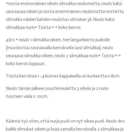
*nosta ensimmäinen oikein silmukka neulomatta, neulo kaksi
seuraavaa oikein ja nosta ensimmäinen neulomatta nostettu
silmukka näiden kahden neulotun silmukan yli. Neulo kaksi
silmukkaa nurin* Toista *-* koko kerros
4.krs * neulo 1 silmukka oikein, tee langankierto puikolle
(muodostuu seuraavalla kerroksella uusi silmukka), neulo
seuraava silmukka oikein, neulo 2 silmukkaa nurin* Toista *-*
koko kerros loppuun.
Toista kerroksia 1 -4 kunnes kappaleella on korkeutta n.8cm.
Neulo tämän jälkeen joustinneuletta 3 oikein ja 2 nurin
toistaen vielä n. 10cm.
Käännä työ siten, että nurja puoli on nyt oikea puoli. Neulo 1krs
kaikki silmukat oikein ja lisää samalla kerroksella 2 silmukkaa ja