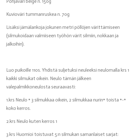
Pohjaväri beige n. 150g
Kuvioväri tummanruskea n. 70g
Lisäksi jämälankoja jokunen metri pöllöjen värittämiseen
(silmukoidaan valmiiseen työhön värit silmiin, nokkaan ja
jalkoihin).
Luo puikoille 110s. Yhdistä suljetuksi neuleeksi neulomalla krs 1
kaikki silmukat oikein. Neulo tämän jälkeen
valepalmikkoneulosta seuraavasti:
1.krs Neulo * 3 silmukkaa oikein, 2 silmukkaa nurin* toista *-*
koko kerros.
2.krs Neulo kuten kerros 1
3.krs Huomioi toistuvat 5:n silmukan samanlaiset sarjat: