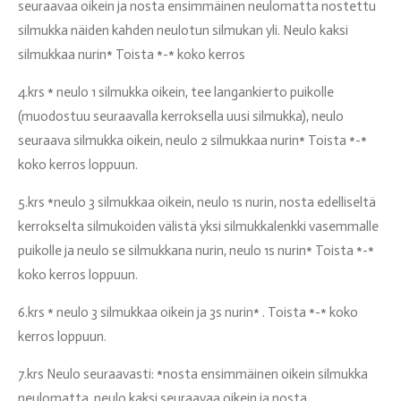
seuraavaa oikein ja nosta ensimmäinen neulomatta nostettu
silmukka näiden kahden neulotun silmukan yli. Neulo kaksi
silmukkaa nurin* Toista *-* koko kerros
4.krs * neulo 1 silmukka oikein, tee langankierto puikolle
(muodostuu seuraavalla kerroksella uusi silmukka), neulo
seuraava silmukka oikein, neulo 2 silmukkaa nurin* Toista *-*
koko kerros loppuun.
5.krs *neulo 3 silmukkaa oikein, neulo 1s nurin, nosta edelliseltä
kerrokselta silmukoiden välistä yksi silmukkalenkki vasemmalle
puikolle ja neulo se silmukkana nurin, neulo 1s nurin* Toista *-*
koko kerros loppuun.
6.krs * neulo 3 silmukkaa oikein ja 3s nurin* . Toista *-* koko
kerros loppuun.
7.krs Neulo seuraavasti: *nosta ensimmäinen oikein silmukka
neulomatta, neulo kaksi seuraavaa oikein ja nosta